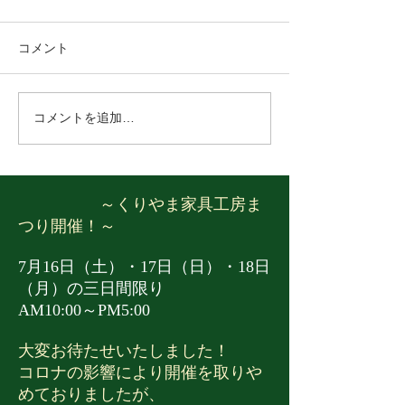
まつり！
中の営業日のご
毎年恒例となりました、「く
ゴールデンウィー
コメント
りやま家具工房まつり」を7
営業日のご案内で
月18日（土）より3日間開催
通り営業いたしま
いたします！ 当社自慢の木工
近くへお越しの際
コメントを追加…
作家の作品や、栗山町の家具
店くださいませ。 4
製造メーカーの作品を大量に
（水）→AM10:00～
展示、工場価格で販売させて
月30日（木）→AM1
いただきます。 また、好評の
PM5:00 5月1日
～くりやま家具工房ま
ピザ試食会や、端材コーナ
日 5月2日（土）
つり開催！～
ー、野菜の収穫体験等のイベ
→AM10:00～PM5:
ントも御座います。 お近くへ
（水）→休館日 ​ 
7月16日（土）・17日（日）・18日
お越しの際は是非遊びにいら
おります！
（月）の三日間限り
っしゃって下さいね。 スタッ
AM10:00～PM5:00
フ一同お待ちしております。
大変お待たせいたしました！
開催日 7月18日（土）・
コロナの影響により開催を取りや
めておりましたが、