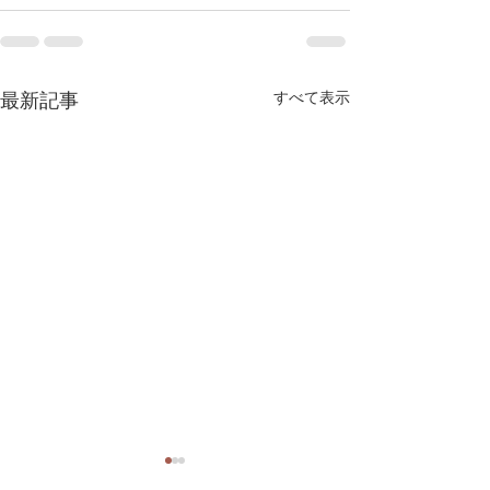
すべて表示
最新記事
第13回くりやま家具工房
ゴールデンウィ