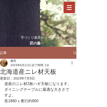
​手づくり家具ショールーム
​匠の森
記事
横井
2023年6月11日
読了時間: 1分
北海道産ニレ材天板
更新日：
2023年7月9日
道産のニレ材2枚ハギ天板になります。
ダイニングテーブルに最適な大きさで
すよ。
長1880ｘ奥行約900