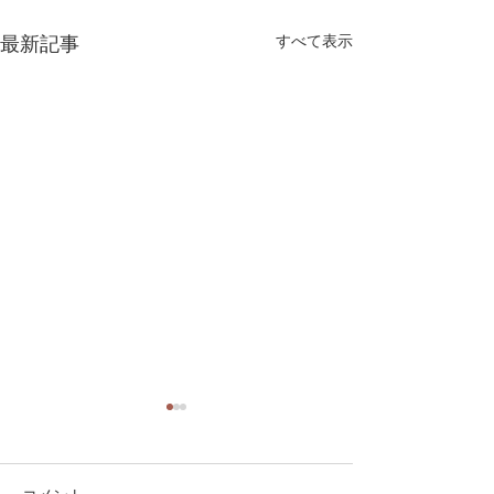
すべて表示
最新記事
ゴールデンウィーク期間
年末のご挨拶
中の営業日のご案内
本年も残りわずか
ゴールデンウィーク期間中の
０２５年はどの様