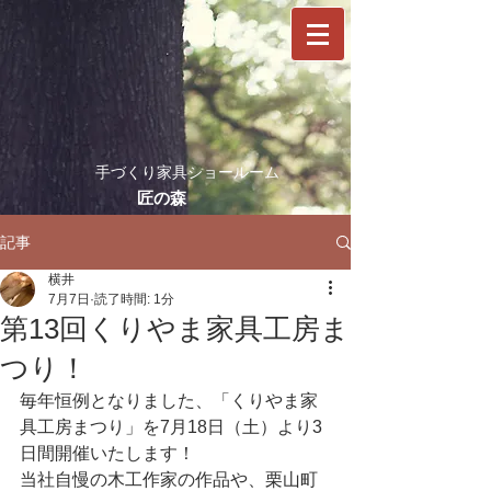
​手づくり家具ショールーム
​匠の森
記事
横井
7月7日
読了時間: 1分
第13回くりやま家具工房ま
つり！
毎年恒例となりました、「くりやま家
具工房まつり」を7月18日（土）より3
日間開催いたします！
当社自慢の木工作家の作品や、栗山町