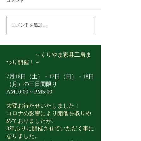
コメント
営業日のご案内です。 下記の
したでしょうか？
通り営業いたしますので、お
くさんのお客様か
近くへお越しの際はぜひご来
を頂き感謝の気持
コメントを追加…
店くださいませ。 4月 29日
いです。 ２０２
（水）→AM10:00～PM5:00 4
への最高のおもて
月30日（木）→AM10:00～
ますよう努めてま
PM5:00 5月1日（金）→休館
思いますので 何
～くりやま家具工房ま
日 5月2日（土）～5日（火）
願い申し上げます
つり開催！～
→AM10:00～PM5:00 5月6日
の営業につきまし
（水）→休館日 ​ お待ちして
は12月25日で終
7月16日（土）・17日（日）・18日
おります！
す。 年始は1月3
（月）の三日間限り
り初売りを行いま
AM10:00～PM5:00
くへお越しの際は
大変お待たせいたしました！
コロナの影響により開催を取りや
めておりましたが、
3年ぶりに開催させていただく事に
なりました。