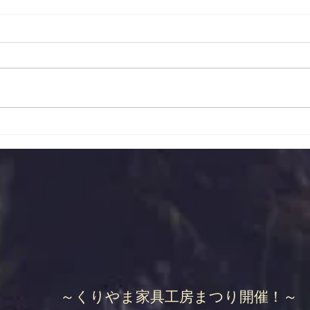
第13回くりやま家具工房まつ
ゴー
り！
営業
毎年恒例となりました、「くりや
ゴー
ま家具工房まつり」を7月18日
日の
（土）より3日間開催いたしま
業い
す！ 当社自慢の木工作家の作品
しの
や、栗山町の家具製造メーカーの
せ。 
作品を大量に展示、工場価格で販
～PM
売させていただきます。 また、
→AM
好評のピザ試食会や、端材コーナ
（金
ー、野菜の収穫体験等のイベント
日（火
も御座います。 お近くへお越し
月6
の際は是非遊びにいらっしゃって
てお
下さいね。 スタッフ一同お待ち
しております。 開催日 7月18日
（土）・
～くりやま家具工房まつり開催！～