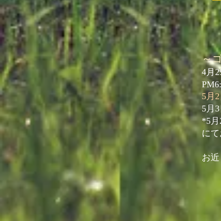
～
4月
PM6:
5月
5月
*5
にて
​お