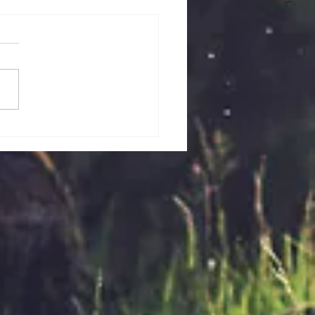
ルデンウィーク期間中の
日のご案内
ルデンウィーク期間中の営業
ご案内です。 下記の通り営
たしますので、お近くへお越
際はぜひご来店くださいま
4月 29日（水）→AM10:00
5:00 4月30日（木）
10:00～PM5:00 5月1日
）→休館日 5月2日（土）～5
）→AM10:00～PM5:00 5
日（水）→休館日 ​ お待ちし
ります！