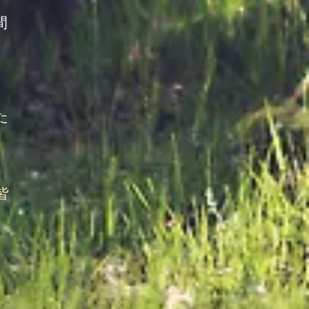
間
た
。
な
皆