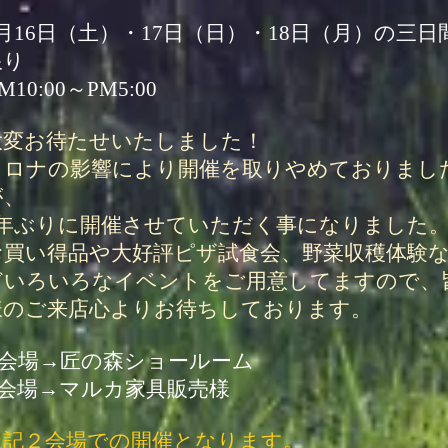
7月16日（土）・17日（日）・18日（月）の三日
限り
M10:00～PM5:00
大変お待たせいたしました！
コロナの影響により開催を取りやめておりまし
が、
3年ぶりに開催させていただく事になりました
お買い得品や大好評ピザ試食会、野菜収穫体験
どいろいろなイベントをご用意してますので、
様のご来店心よりお待ちしております。
A会場→匠の森ショールーム
B会場→マルカ家具販売様
上記２会場での開催となります。