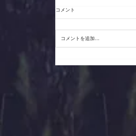
お盆期間の営業日のご案内
コメント
2026年8月11日（火）～2024年8
月14日（金）は お休みさせてい
ただきます。 それ以外は通常
コメントを追加…
通り営業しております。 ​お近く
へお越しの際は是非お立ち寄りく
ださいませ。