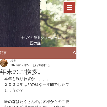
​手づくり家具ショールーム
​匠の森
記事
横井
2022年12月27日
読了時間: 1分
年末のご挨拶。
本年も残りわずか、、、。
２０２２年はどの様な一年間でしたで
しょうか？
匠の森はたくさんのお客様からのご愛