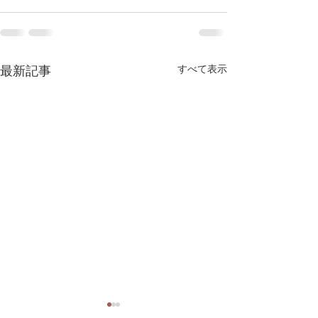
すべて表示
最新記事
第13回くりやま家具工房
ゴールデンウィ