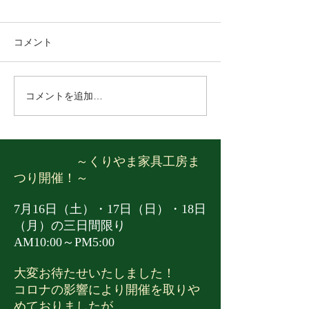
まつり！
中の営業日のご
毎年恒例となりました、「く
ゴールデンウィー
コメント
りやま家具工房まつり」を7
営業日のご案内で
月18日（土）より3日間開催
通り営業いたしま
いたします！ 当社自慢の木工
近くへお越しの際
コメントを追加…
作家の作品や、栗山町の家具
店くださいませ。 4
製造メーカーの作品を大量に
（水）→AM10:00～
展示、工場価格で販売させて
月30日（木）→AM1
いただきます。 また、好評の
PM5:00 5月1日
～くりやま家具工房ま
ピザ試食会や、端材コーナ
日 5月2日（土）
つり開催！～
ー、野菜の収穫体験等のイベ
→AM10:00～PM5:
ントも御座います。 お近くへ
（水）→休館日 ​ 
7月16日（土）・17日（日）・18日
お越しの際は是非遊びにいら
おります！
（月）の三日間限り
っしゃって下さいね。 スタッ
AM10:00～PM5:00
フ一同お待ちしております。
大変お待たせいたしました！
開催日 7月18日（土）・
コロナの影響により開催を取りや
めておりましたが、