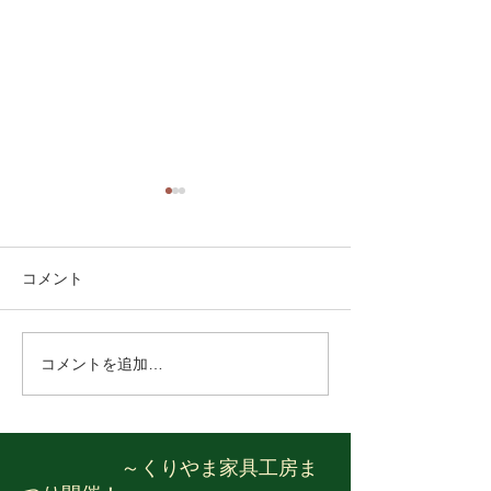
第13回くりやま家具工房
ゴールデンウィ
まつり！
中の営業日のご
毎年恒例となりました、「く
ゴールデンウィー
コメント
りやま家具工房まつり」を7
営業日のご案内で
月18日（土）より3日間開催
通り営業いたしま
いたします！ 当社自慢の木工
近くへお越しの際
コメントを追加…
作家の作品や、栗山町の家具
店くださいませ。 4
製造メーカーの作品を大量に
（水）→AM10:00～
展示、工場価格で販売させて
月30日（木）→AM1
いただきます。 また、好評の
PM5:00 5月1日
～くりやま家具工房ま
ピザ試食会や、端材コーナ
日 5月2日（土）