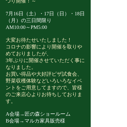
つり開催！～
ー、野菜の収穫体験等のイベ
→AM10:00～PM5:
ントも御座います。 お近くへ
（水）→休館日 ​ 
7月16日（土）・17日（日）・18日
お越しの際は是非遊びにいら
おります！
（月）の三日間限り
っしゃって下さいね。 スタッ
AM10:00～PM5:00
フ一同お待ちしております。
大変お待たせいたしました！
開催日 7月18日（土）・
コロナの影響により開催を取りや
めておりましたが、
3年ぶりに開催させていただく事に
なりました。
お買い得品や大好評ピザ試食会、
野菜収穫体験などいろいろなイベ
ントをご用意してますので、皆様
のご来店心よりお待ちしておりま
す。
A会場→匠の森ショールーム
B会場→マルカ家具販売様