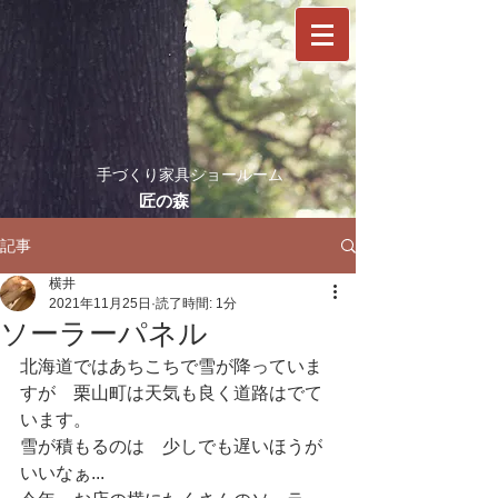
​手づくり家具ショールーム
​匠の森
記事
横井
2021年11月25日
読了時間: 1分
ソーラーパネル
北海道ではあちこちで雪が降っていま
すが　栗山町は天気も良く道路はでて
います。
雪が積もるのは　少しでも遅いほうが
いいなぁ...