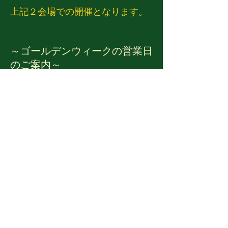
上記２会場での開催となります。
～ゴールデンウィークの営業日
のご案内～​
4月29日（金）・30日（土）・5月1
日（日）→AM10:00～PM6:00
5月2日（月）→休館日
5月3日（火）・4日（水）・5日
（木）→AM10:00～PM6:00
*5月2日のみお休みをいただきます
が、それ以外は通常営業にてお待ち
しております。
​お近くへお越しの際は是非お立ち寄
りくださいませ！