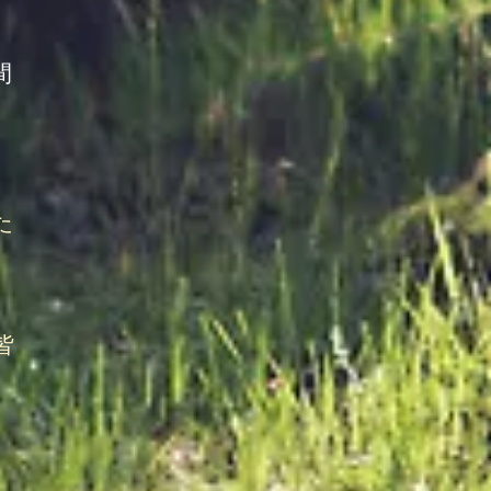
間
た
。
な
皆