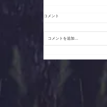
お盆期間の営業日のご案内
コメント
2026年8月11日（火）～2024年8
月14日（金）は お休みさせてい
ただきます。 それ以外は通常
コメントを追加…
通り営業しております。 ​お近く
へお越しの際は是非お立ち寄りく
ださいませ。