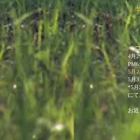
～
4月
PM6:
5月
5月
*5
にて
​お