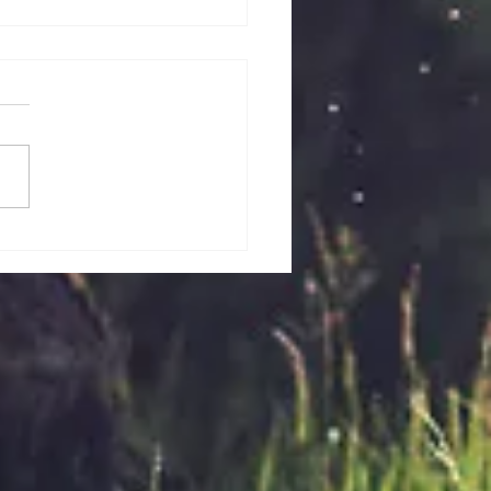
ルデンウィーク期間中の
日のご案内
ルデンウィーク期間中の営業
ご案内です。 下記の通り営
たしますので、お近くへお越
際はぜひご来店くださいま
4月 29日（水）→AM10:00
5:00 4月30日（木）
10:00～PM5:00 5月1日
）→休館日 5月2日（土）～5
）→AM10:00～PM5:00 5
日（水）→休館日 ​ お待ちし
ります！