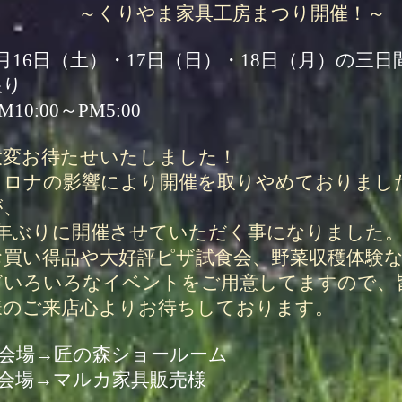
～くりやま家具工房まつり開催！～
7月16日（土）・17日（日）・18日（月）の三日
限り
M10:00～PM5:00
大変お待たせいたしました！
コロナの影響により開催を取りやめておりまし
が、
3年ぶりに開催させていただく事になりました
お買い得品や大好評ピザ試食会、野菜収穫体験
どいろいろなイベントをご用意してますので、
様のご来店心よりお待ちしております。
A会場→匠の森ショールーム
B会場→マルカ家具販売様