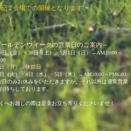
上記２会場での開催となります。
ゴールデンウィークの営業日のご案内～​
29日（金）・30日（土）・5月1日（日）→AM10:00～
00
2日（月）→休館日
3日（火）・4日（水）・5日（木）→AM10:00～PM6:00
月2日のみお休みをいただきますが、それ以外は通常営業
お待ちしております。
近くへお越しの際は是非お立ち寄りくださいませ！