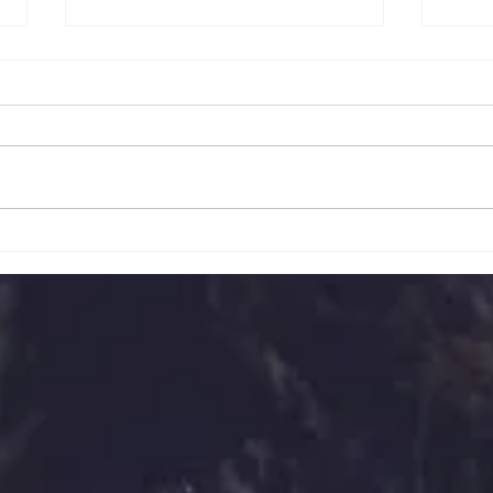
第13回くりやま家具工房まつ
ゴー
り！
営業
毎年恒例となりました、「くりや
ゴー
ま家具工房まつり」を7月18日
日の
（土）より3日間開催いたしま
業い
す！ 当社自慢の木工作家の作品
しの
や、栗山町の家具製造メーカーの
せ。 
作品を大量に展示、工場価格で販
～PM
売させていただきます。 また、
→AM
好評のピザ試食会や、端材コーナ
（金
ー、野菜の収穫体験等のイベント
日（火
も御座います。 お近くへお越し
月6
の際は是非遊びにいらっしゃって
てお
下さいね。 スタッフ一同お待ち
しております。 開催日 7月18日
（土）・